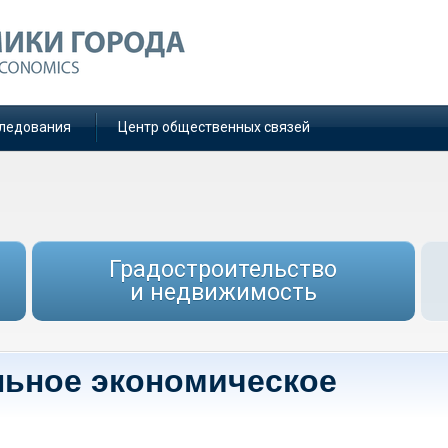
ледования
Центр общественных связей
Градостроительство
и недвижимость
льное экономическое