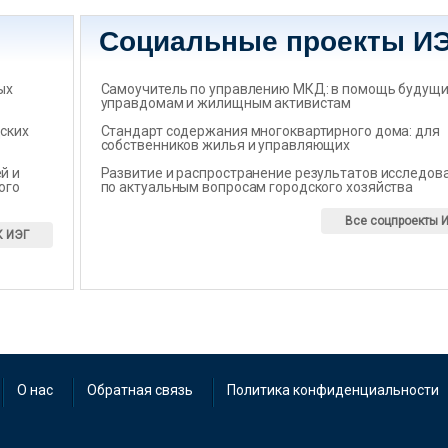
Социальные проекты И
ых
Самоучитель по управлению МКД: в помощь будущ
управдомам и жилищным активистам
ских
Стандарт содержания многоквартирного дома: для
собственников жилья и управляющих
̆ и
Развитие и распространение результатов исследов
ого
по актуальным вопросам городского хозяйства
Все соцпроекты 
К ИЭГ
О нас
Обратная связь
Политика конфиденциальности