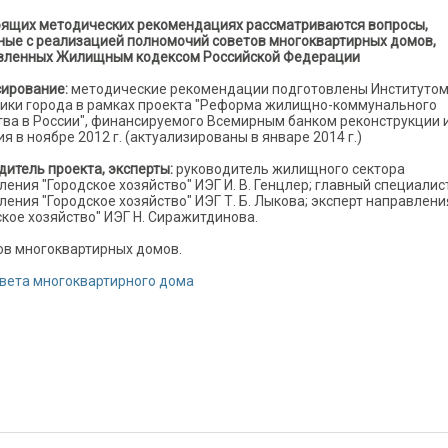
оящих методических рекомендациях рассматриваются вопросы,
ные с реализацией полномочий советов многоквартирных домов,
вленных Жилищным кодексом Российской Федерации
ирование:
методические рекомендации подготовлены Институто
ики города в рамках проекта "Реформа жилищно-коммунального
тва в России", финансируемого Всемирным банком реконструкции 
я в ноябре 2012 г. (актуализированы в январе 2014 г.)
дитель проекта, эксперты:
руководитель жилищного сектора
ления "Городское хозяйство" ИЭГ И. В. Генцлер; главный специалис
ления "Городское хозяйство" ИЭГ Т. Б. Лыкова; эксперт направлени
ское хозяйство" ИЭГ Н. Сиражитдинова.
ов многоквартирных домов.
вета многоквартирного дома
о