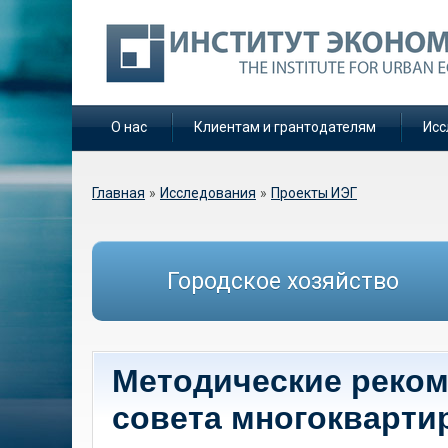
О нас
Клиентам и грантодателям
Исс
Вы здесь
Главная
»
Исследования
»
Проекты ИЭГ
Городское хозяйство
Методические реком
совета многокварти