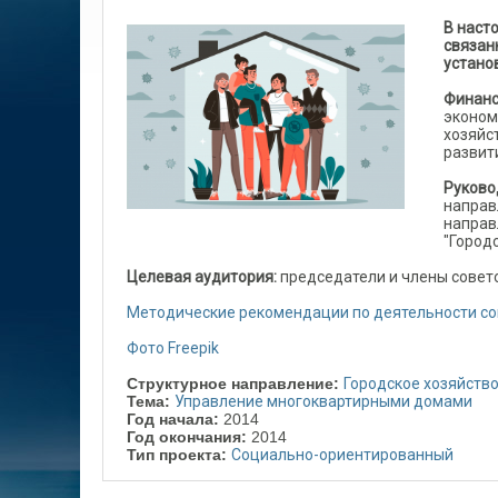
В наст
связан
устано
Финанс
эконом
хозяйс
развити
Руково
направ
направ
"Город
Целевая аудитория:
председатели и члены совет
Методические рекомендации по деятельности со
Фото Freepik
Структурное направление:
Городское хозяйств
Тема:
Управление многоквартирными домами
Год начала:
2014
Год окончания:
2014
Тип проекта:
Социально-ориентированный