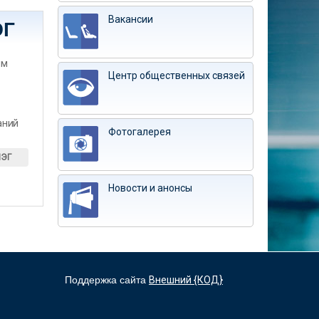
Вакансии
ЭГ
им
Центр общественных связей
аний
Фотогалерея
ИЭГ
Новости и анонсы
Поддержка сайта
Внешний {КОД}