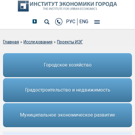
РУС
ENG
Вы здесь
Главная
»
Исследования
»
Проекты ИЭГ
Городское хозяйство
Градостроительство и недвижимость
Муниципальное экономическое развитие