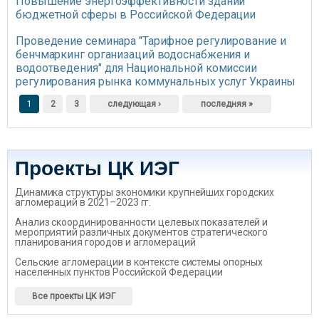
Повышение энергоэффективности зданий
бюджетной сферы в Российской Федерации
Проведение семинара "Тарифное регулирование и
бенчмаркинг организаций водоснабжения и
водоотведения" для Национальной комиссии
регулирования рынка коммунальных услуг Украины
Страницы
1
2
3
следующая ›
последняя »
Проекты ЦК ИЭГ
Динамика структуры экономики крупнейших городских
агломераций в 2021–2023 гг.
Анализ скоординированности целевых показателей и
мероприятий различных документов стратегического
планирования городов и агломераций
Сельские агломерации в контексте системы опорных
населенных пунктов Российской Федерации
Все проекты ЦК ИЭГ