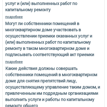
услуг и (или) выполненных работ по
капитальному ремонту
подробнее
о может ли решение общего собрания
собственников помещений в многоквартирном доме
Могут ли собственники помещений в
ограничить права собственников помещений
участвовать в приемке оказанных услуг и (или)
многоквартирном доме участвовать в
выполненных работ по капитальному ремонту
осуществлении приемки оказанных услуг и
(или) выполненных работ по капитальному
ремонту в таком многоквартирном доме и
подписывать соответствующий акт приемки
подробнее
о могут ли собственники помещений в
многоквартирном доме участвовать в
Какие действия должны совершать
осуществлении приемки оказанных услуг и (или)
выполненных работ по капитальному ремонту в
собственники помещений в многоквартирном
таком многоквартирном доме и подписывать
доме для снятия препятствий лицу,
соответствующий акт приемки
осуществляющему управление таким домом, и
привлеченным им подрядным организациями
выполнить услуги и работы по капитальному
ремонту общего