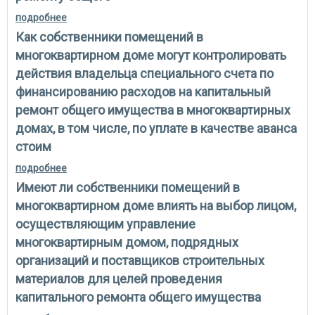
подробнее
о какие действия должны совершать собственники
помещений в многоквартирном доме для снятия
Как собственники помещений в
препятствий лицу, осуществляющему управление
таким домом, и привлеченным им подрядным
многоквартирном доме могут контролировать
организациями выполнить услуги и работы по
действия владельца специального счета по
капитальному ремонту общего
финансированию расходов на капитальный
ремонт общего имущества в многоквартирных
домах, в том числе, по уплате в качестве аванса
стоим
подробнее
о как собственники помещений в многоквартирном
доме могут контролировать действия владельца
Имеют ли собственники помещений в
специального счета по финансированию расходов
на капитальный ремонт общего имущества в
многоквартирном доме влиять на выбор лицом,
многоквартирных домах, в том числе, по уплате в
осуществляющим управление
качестве аванса стоим
многоквартирным домом, подрядных
организаций и поставщиков строительных
материалов для целей проведения
капитального ремонта общего имущества