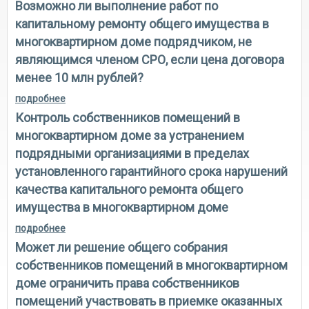
Возможно ли выполнение работ по
обеспечивает финансирование реализации
региональной программы капитального ремонта в
капитальному ремонту общего имущества в
необходимом объеме?
многоквартирном доме подрядчиком, не
являющимся членом СРО, если цена договора
менее 10 млн рублей?
подробнее
о возможно ли выполнение работ по капитальному
ремонту общего имущества в многоквартирном
Контроль собственников помещений в
доме подрядчиком, не являющимся членом сро,
если цена договора менее 10 млн рублей?
многоквартирном доме за устранением
подрядными организациями в пределах
установленного гарантийного срока нарушений
качества капитального ремонта общего
имущества в многоквартирном доме
подробнее
о контроль собственников помещений в
многоквартирном доме за устранением
Может ли решение общего собрания
подрядными организациями в пределах
установленного гарантийного срока нарушений
собственников помещений в многоквартирном
качества капитального ремонта общего имущества
доме ограничить права собственников
в многоквартирном доме
помещений участвовать в приемке оказанных