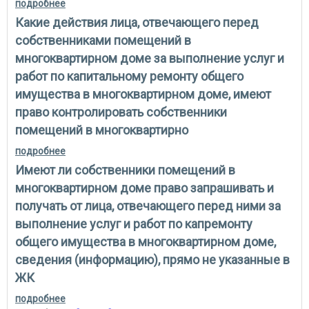
подробнее
о имеют ли собственники помещений в
многоквартирном доме влиять на выбор лицом,
Какие действия лица, отвечающего перед
осуществляющим управление многоквартирным
домом, подрядных организаций и поставщиков
собственниками помещений в
строительных материалов для целей проведения
многоквартирном доме за выполнение услуг и
капитального ремонта общего имущества
работ по капитальному ремонту общего
имущества в многоквартирном доме, имеют
право контролировать собственники
помещений в многоквартирно
подробнее
о какие действия лица, отвечающего перед
собственниками помещений в многоквартирном
Имеют ли собственники помещений в
доме за выполнение услуг и работ по капитальному
ремонту общего имущества в многоквартирном
многоквартирном доме право запрашивать и
доме, имеют право контролировать собственники
получать от лица, отвечающего перед ними за
помещений в многоквартирно
выполнение услуг и работ по капремонту
общего имущества в многоквартирном доме,
сведения (информацию), прямо не указанные в
ЖК
подробнее
о имеют ли собственники помещений в