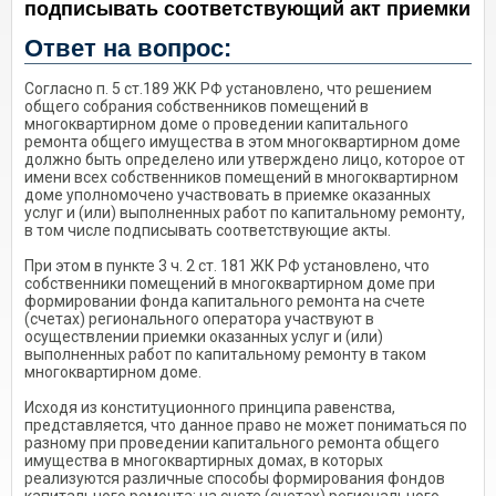
подписывать соответствующий акт
подписывать соответствующий акт приемки
приемки
Ответ на вопрос:
Согласно п. 5 ст.189 ЖК РФ установлено, что решением
общего собрания собственников помещений в
многоквартирном доме о проведении капитального
ремонта общего имущества в этом многоквартирном доме
должно быть определено или утверждено лицо, которое от
имени всех собственников помещений в многоквартирном
доме уполномочено участвовать в приемке оказанных
услуг и (или) выполненных работ по капитальному ремонту,
в том числе подписывать соответствующие акты.
При этом в пункте 3 ч. 2 ст. 181 ЖК РФ установлено, что
собственники помещений в многоквартирном доме при
формировании фонда капитального ремонта на счете
(счетах) регионального оператора участвуют в
осуществлении приемки оказанных услуг и (или)
выполненных работ по капитальному ремонту в таком
многоквартирном доме.
Исходя из конституционного принципа равенства,
представляется, что данное право не может пониматься по
разному при проведении капитального ремонта общего
имущества в многоквартирных домах, в которых
реализуются различные способы формирования фондов