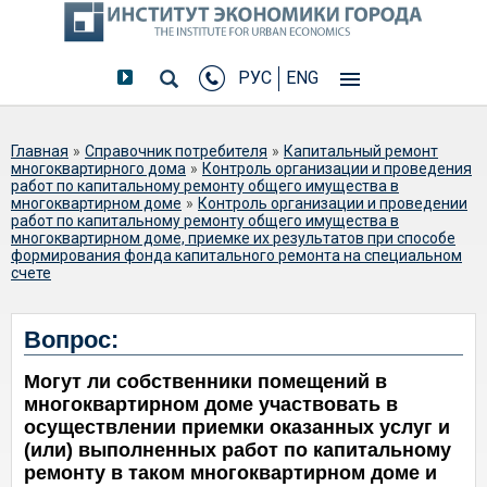
РУС
ENG
Вы здесь
Главная
»
Справочник потребителя
»
Капитальный ремонт
многоквартирного дома
»
Контроль организации и проведения
работ по капитальному ремонту общего имущества в
многоквартирном доме
»
Контроль организации и проведении
работ по капитальному ремонту общего имущества в
многоквартирном доме, приемке их результатов при способе
формирования фонда капитального ремонта на специальном
счете
Могут ли собственники помещений в
Вопрос:
многоквартирном доме участвовать в
Могут ли собственники помещений в
осуществлении приемки оказанных
многоквартирном доме участвовать в
услуг и (или) выполненных работ по
осуществлении приемки оказанных услуг и
капитальному ремонту в таком
(или) выполненных работ по капитальному
многоквартирном доме и
ремонту в таком многоквартирном доме и