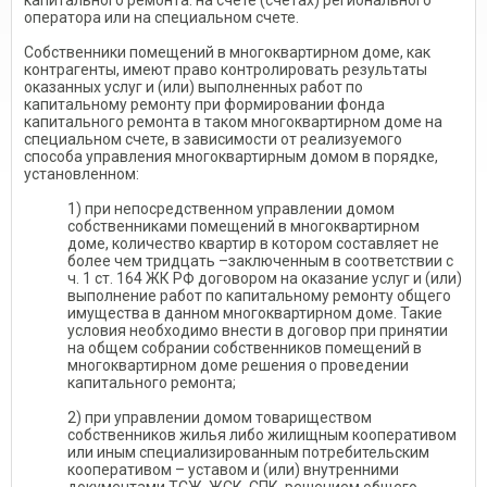
капитального ремонта: на счете (счетах) регионального
оператора или на специальном счете.
Собственники помещений в многоквартирном доме, как
контрагенты, имеют право контролировать результаты
оказанных услуг и (или) выполненных работ по
капитальному ремонту при формировании фонда
капитального ремонта в таком многоквартирном доме на
специальном счете, в зависимости от реализуемого
способа управления многоквартирным домом в порядке,
установленном:
1) при непосредственном управлении домом
собственниками помещений в многоквартирном
доме, количество квартир в котором составляет не
более чем тридцать –заключенным в соответствии с
ч. 1 ст. 164 ЖК РФ договором на оказание услуг и (или)
выполнение работ по капитальному ремонту общего
имущества в данном многоквартирном доме. Такие
условия необходимо внести в договор при принятии
на общем собрании собственников помещений в
многоквартирном доме решения о проведении
капитального ремонта;
2) при управлении домом товариществом
собственников жилья либо жилищным кооперативом
или иным специализированным потребительским
кооперативом – уставом и (или) внутренними