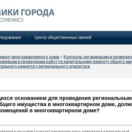
ледования
Центр общественных связей
емонт многоквартирного дома
»
Контроль организации и проведен
анизации и проведении работ по капитальному ремонту общего им
тального ремонта у регионального оператора
ешений, являющихся
ведения региональным
ихся основанием для проведения региональным
ного ремонта общего
общего имущества в многоквартирном доме, долж
помещений в многоквартирном доме?
артирном доме, должно
бственниками помещений в
емонта на счете (счетах) регионального оператора капитальный