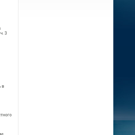
м
ч. 3
 в
стного
ме