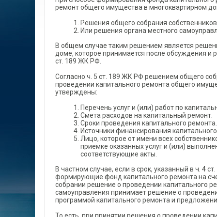
многоквартирном до
ремонт общего имущества в многоквартирном до
Решения общего собрания собственников
Или решения органа местного самоуправл
В общем случае таким решением является решен
доме, которое принимается после обсуждения и р
ст. 189 ЖК РФ.
Согласно ч. 5 ст. 189 ЖК РФ решением общего с
проведении капитального ремонта общего имуще
утверждены:
Перечень услуг и (или) работ по капиталь
Смета расходов на капитальный ремонт.
Сроки проведения капитального ремонта.
Источники финансирования капитального
Лицо, которое от имени всех собственни
приемке оказанных услуг и (или) выполне
соответствующие акты.
В частном случае, если в срок, указанный в ч. 4 ст
формирующие фонд капитального ремонта на счет
собрании решение о проведении капитального ре
самоуправления принимает решение о проведении
программой капитального ремонта и предложени
То есть, при принятии решения о проведении ка