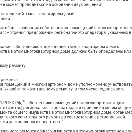
ме?
ме может проводиться на основании двух решений:
 помещений в многоквартирном доме.
ения.
ие общего собрания собственников помещений в многоквартирно
ассмотрения предложений регионального оператора, указанных в 
обрания собственников помещений в многоквартирном доме о
ства в этом многоквартирном доме должны быть определены или
ному ремонту.
 ремонта.
ков помещений в многоквартирном доме уполномочено участвовать
нных работ по капитальному ремонту, в том числе подписывать
[1]
. 189 ЖК РФ,
собственники помещений в многоквартирном доме,
е (счетах) регионального оператора, не приняли на своем общем
монта общего имущества в этом многоквартирном доме, орган ме
 такого капитального ремонта в соответствии с региональной
[2]
ями регионального оператора.
питального ремонта общего имущества в этом многоквартирном до