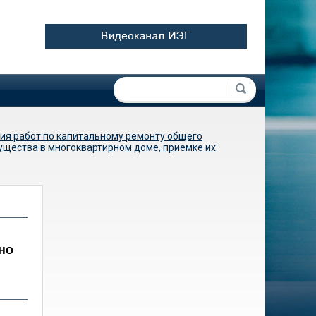
Форма поиска
Поиск
ия работ по капитальному ремонту общего
ущества в многоквартирном доме, приемке их
но