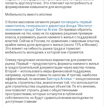
попасть круглосуточно. Это отвечает на потребность в
формировании комьюнити для молодежи.
Мобильность вместо ипотеки
О более массовом сегменте решил
поговорить первый
заместитель генерального директора Фонда "Институт
экономики города" Виктор Агеев
. Он призвал обратить
внимание на тех, кому не по карману решения премиум-
класса, и развивать рынок наемного жилья с поддержкой
властей. Сейчас в России, по сравнению с мировым опытом,
крайне низка доля арендного жилья (около 15% в Москве).
Это влияет на гибкость рынка труда и тормозит
мобильность молодежи, к которой они стремятся.
Спикер предложил несколько вариантов для развития
рынка. Первый — предусмотреть форматы наемного жилья
в градостроительной документации через мастер-планы.
Второй — использовать меры финансовой поддержки,
например, нулевые ставки по налогам. И третий, наиболее
эффективный, по мнению
Виктора Агеева
— концессионная
модель строительства, аналогичная той, что используется
для строительства социальных объектов. По его мнению,
она позволит строить дома с общественными
пространствами, которые останутся в публичной
собственности, но будут сдаваться внаем молодежи по
доступным ставкам.