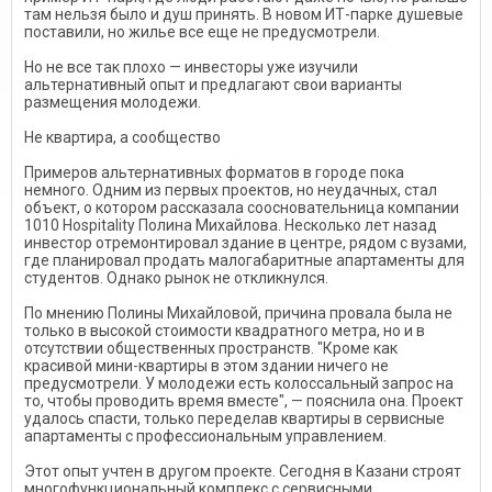
там нельзя было и душ принять. В новом ИТ-парке душевые
поставили, но жилье все еще не предусмотрели.
Но не все так плохо — инвесторы уже изучили
альтернативный опыт и предлагают свои варианты
размещения молодежи.
Не квартира, а сообщество
Примеров альтернативных форматов в городе пока
немного. Одним из первых проектов, но неудачных, стал
объект, о котором рассказала соосновательница компании
1010 Hospitality Полина Михайлова. Несколько лет назад
инвестор отремонтировал здание в центре, рядом с вузами,
где планировал продать малогабаритные апартаменты для
студентов. Однако рынок не откликнулся.
По мнению Полины Михайловой, причина провала была не
только в высокой стоимости квадратного метра, но и в
отсутствии общественных пространств. "Кроме как
красивой мини-квартиры в этом здании ничего не
предусмотрели. У молодежи есть колоссальный запрос на
то, чтобы проводить время вместе", — пояснила она. Проект
удалось спасти, только переделав квартиры в сервисные
апартаменты с профессиональным управлением.
Этот опыт учтен в другом проекте. Сегодня в Казани строят
многофункциональный комплекс с сервисными