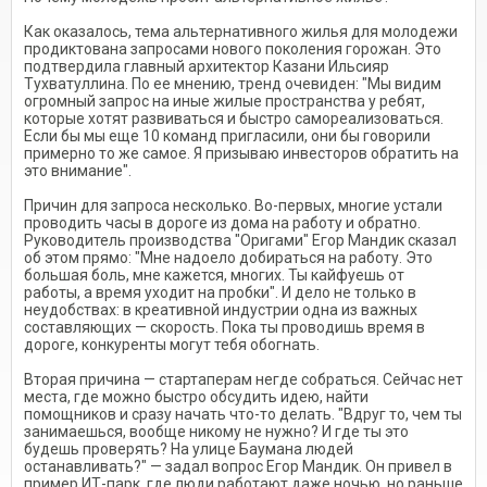
Как оказалось, тема альтернативного жилья для молодежи
продиктована запросами нового поколения горожан. Это
подтвердила главный архитектор Казани Ильсияр
Тухватуллина. По ее мнению, тренд очевиден: "Мы видим
огромный запрос на иные жилые пространства у ребят,
которые хотят развиваться и быстро самореализоваться.
Если бы мы еще 10 команд пригласили, они бы говорили
примерно то же самое. Я призываю инвесторов обратить на
это внимание".
Причин для запроса несколько. Во-первых, многие устали
проводить часы в дороге из дома на работу и обратно.
Руководитель производства "Оригами" Егор Мандик сказал
об этом прямо: "Мне надоело добираться на работу. Это
большая боль, мне кажется, многих. Ты кайфуешь от
работы, а время уходит на пробки". И дело не только в
неудобствах: в креативной индустрии одна из важных
составляющих — скорость. Пока ты проводишь время в
дороге, конкуренты могут тебя обогнать.
Вторая причина — стартаперам негде собраться. Сейчас нет
места, где можно быстро обсудить идею, найти
помощников и сразу начать что-то делать. "Вдруг то, чем ты
занимаешься, вообще никому не нужно? И где ты это
будешь проверять? На улице Баумана людей
останавливать?" — задал вопрос Егор Мандик. Он привел в
пример ИТ-парк, где люди работают даже ночью, но раньше