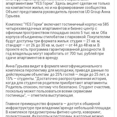
апартаментами "YES Горки". Здесь акцент сделан не только
на компактное жилье, но и на формирование сообщества.
Объект представила руководитель проектов UD Group Анна
Гурьева.
Комплекс "YES Горки" включает гостиничный корпус на 585
четырехзвездочных апартаментов и бизнес-центр с
офисным пространством площадью около 5 тыс. кв.м. Оба
корпуса объединены стилобатом с парковкой. Покупателям
будут доступны три формата жилья: студия — 21 кв. м,
стандарт — от 26 до 30 кв. м, сьют — от 44 до 48 кв.м. В
проекте есть программа гарантированной доходности. В
год владельцы могут заработать от 700 тыс. рублей при
сдаче апартаментов в аренду.
Анна Гурьева видит в формате многофункционального
комплекса перспективу для молодежи, приводя данные по
действующим объектам: до 25% гостей — люди до 25 лет, а
15% — студенты. "Достаточно распространенная история,
когда для студентов родители приобретают апартаменты.
Родитель спокоен, потому что безопасно. Студент счастлив,
поскольку может пользоваться всеми сервисами
гостиницы", — отметила выступающая.
Главное преимущество формата — доступ к обширной
инфраструктуре при владении/аренде небольшой площади.
В комплексе предусмотрены фитнес-центр, коворкинг,
подкасточная, фудхоллы и рестораны, в которые можно