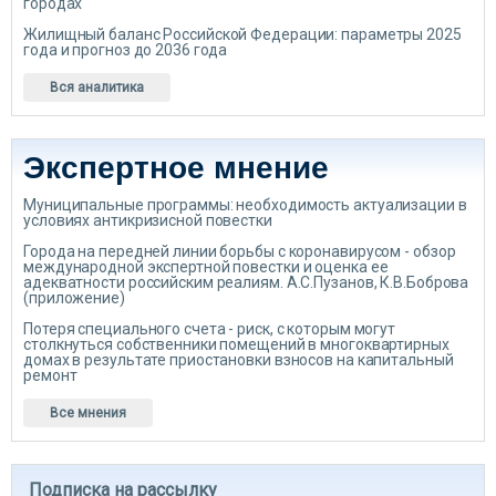
городах
Жилищный баланс Российской Федерации: параметры 2025
года и прогноз до 2036 года
Вся аналитика
Экспертное мнение
Муниципальные программы: необходимость актуализации в
условиях антикризисной повестки
Города на передней линии борьбы с коронавирусом - обзор
международной экспертной повестки и оценка ее
адекватности российским реалиям. А.С.Пузанов, К.В.Боброва
(приложение)
Потеря специального счета - риск, с которым могут
столкнуться собственники помещений в многоквартирных
домах в результате приостановки взносов на капитальный
ремонт
Все мнения
Подписка на рассылку