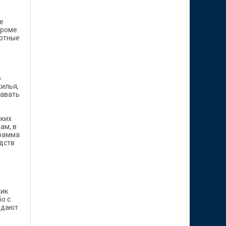
е
Кроме
готные
о
жилья,
давать
ских
вам, в
грамма
дств
щик
о с
редают