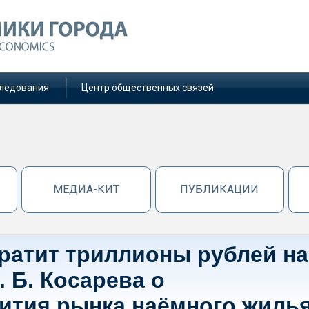
ледования
Центр общественных связей
МЕДИА-КИТ
ПУБЛИКАЦИИ
тратит триллионы рублей на
. Б. Косарева о
ития рынка наёмного жилья