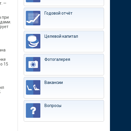
т. —
Годовой отчёт
 при
одами.
ирует
Целевой капитал
ана
нке
Фотогалерея
о 15
Вакансии
ил
5
Вопросы