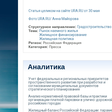
Статья целиком на сайте URA.RU от 30 мая
Фото URA.RU/ Анна Майорова
Структурное направление:
Градостроительство
Тема:
Рынок наемного жилья
Жилищное финансирование
Жилищная политика
Регион:
Российская Федерация
Категория:
Пресса
Аналитика
Учет федеральных и региональных приоритетов
пространственного развития при разработке и
согласовании муниципальных документов
стратегического планирования
Анализ нормативной правовой базы и практики
организации платной парковки в улично-дорожной
российских городах
Жилищный баланс Российской Федерации: парам