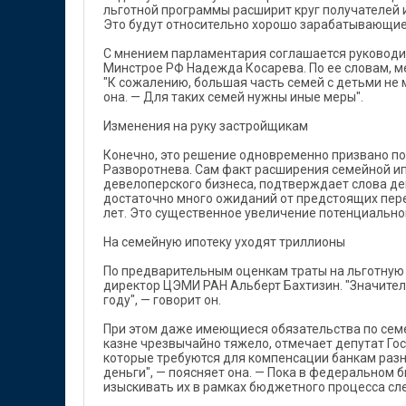
льготной программы расширит круг получателей 
Это будут относительно хорошо зарабатывающие 
С мнением парламентария соглашается руководи
Минстрое РФ Надежда Косарева. По ее словам, м
"К сожалению, большая часть семей с детьми не 
она. — Для таких семей нужны иные меры".
Изменения на руку застройщикам
Конечно, это решение одновременно призвано по
Разворотнева. Сам факт расширения семейной ип
девелоперского бизнеса, подтверждает слова де
достаточно много ожиданий от предстоящих переме
лет. Это существенное увеличение потенциально
На семейную ипотеку уходят триллионы
По предварительным оценкам траты на льготную и
директор ЦЭМИ РАН Альберт Бахтизин. "Значитель
году", — говорит он.
При этом даже имеющиеся обязательства по сем
казне чрезвычайно тяжело, отмечает депутат Го
которые требуются для компенсации банкам разн
деньги", — поясняет она. — Пока в федеральном
изыскивать их в рамках бюджетного процесса сл