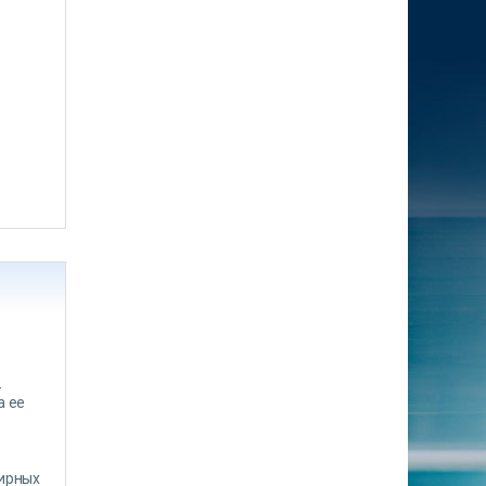
-
а ее
тирных