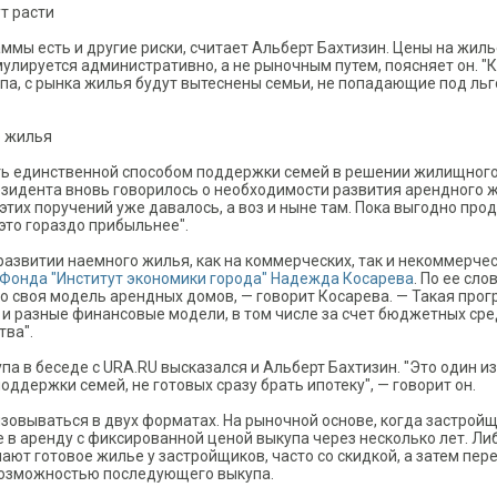
т расти
мы есть и другие риски, считает Альберт Бахтизин. Цены на жиль
мулируется административно, а не рыночным путем, поясняет он. "
тупа, с рынка жилья будут вытеснены семьи, не попадающие под ль
о жилья
ть единственной способом поддержки семей в решении жилищног
езидента вновь говорилось о необходимости развития арендного 
этих поручений уже давалось, а воз и ныне там. Пока выгодно про
 это гораздо прибыльнее".
 развитии наемного жилья, как на коммерческих, так и некоммерче
Фонда "Институт экономики города" Надежда Косарева
. По ее сло
го своя модель арендных домов, — говорит Косарева. — Такая про
и разные финансовые модели, в том числе за счет бюджетных сре
тва".
а в беседе с URA.RU высказался и Альберт Бахтизин. "Это один из
ддержки семей, не готовых сразу брать ипотеку", — говорит он.
зовываться в двух форматах. На рыночной основе, когда застрой
в аренду с фиксированной ценой выкупа через несколько лет. Либ
пают готовое жилье у застройщиков, часто со скидкой, а затем пе
возможностью последующего выкупа.