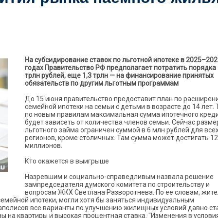
На субсидирование ставок по льготной ипотеке в 2025–202
годах Правительство РФ предполагает потратить порядка 
трлн рублей, еще 1,3 трлн — на финансирование принятых
обязательств по другим льготным программам
До 15 июня правительство предоставит план по расширен
семейной ипотеки на семьи с детьми в возрасте до 14 лет.
по новым правилам максимальная сумма ипотечного кред
будет зависеть от количества членов семьи. Сейчас разме
льготного займа ограничен суммой в 6 млн рублей для все
регионов, кроме столичных. Там сумма может достигать 12
миллионов.
Кто окажется в выигрыше
Назревшим и социально-справедливым назвала решение
зампредседателя думского комитета по строительству и
вопросам ЖКХ Светлана Разворотнева. По ее словам, жит
семейной ипотеки, могли хотя бы заняться индивидуальным
гаполисов все варианты по улучшению жилищных условий давно ст
ы на квартиры и высокая процентная ставка. "Изменения в услови