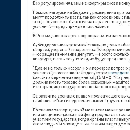
Без регулирования цены на квартиры снова начну
Помимо нагрузки на бюджет у расширения програм
могут продолжить расти, так как спрос вновь сти
того, есть опасность, что из-за неравенства дос
условия", — предупреждает экономист.
В России давно назрел вопрос развития наемног
Субсидирование ипотечной ставки не должен бы
вопроса, уверена Разворотнева. "В поручении пр
— обращает внимание депутат. — Просто сколько 
квартиры, и есть покупатели, их будут продавать,
"Давно не только назрел, но и перезрел вопрос о
условиях", — соглашается с депутатом
президент 
какой-то мере этим занимается ДОМ.РФ. "Но у не
должна иметь гораздо более серьезный масштаб 
и по принципу государственно-частного партнерс
За развитие аренды с правом последующего выкуп
наиболее гибких и перспективных инструментов по
По словам эксперта, такой механизм может реали
или специализированный фонд предлагает жилье 
участием государства, когда органы власти выку
его молодым и многодетным семьям в аренду с 