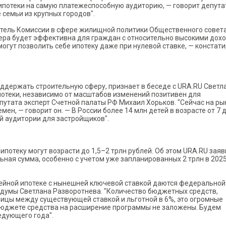
ипотеки на самую платежеспособную аудиторию, — говорит депута
семьи из крупных городов".
тель Комиссии в сфере жилищной политики Общественного совета
ера будет эффективна для граждан с относительно высокими дох
могут позволить себе ипотеку даже при нулевой ставке, — констат
ддержать строительную сферу, признает в беседе с URA.RU Светл
отеки, независимо от масштабов изменений позитивен для
путата эксперт Счетной палаты РФ Михаил Хорьков. "Сейчас на ры
н, — говорит он. — В России более 14 млн детей в возрасте от 7 д
й аудитории для застройщиков".
потеку могут возрасти до 1,5–2 трлн рублей. Об этом URA.RU заяв
ная сумма, особенно с учетом уже запланированных 2 трлн в 202
ейной ипотеке с нынешней ключевой ставкой даются федеральной
сдумы Светлана Разворотнева. "Количество бюджетных средств,
ицы между существующей ставкой и льготной в 6%, это огромные
 бюджете средства на расширение программы не заложены. Будем
едующего года".