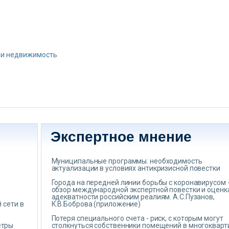
 и недвижимость
Экспертное мнение
Муниципальные программы: необходимость
актуализации в условиях антикризисной повестки
Города на передней линии борьбы с коронавирусом 
обзор международной экспертной повестки и оценк
адекватности российским реалиям. А.С.Пузанов,
 сети в
К.В.Боброва (приложение)
Потеря специального счета - риск, с которым могут
етры
столкнуться собственники помещений в многоквар