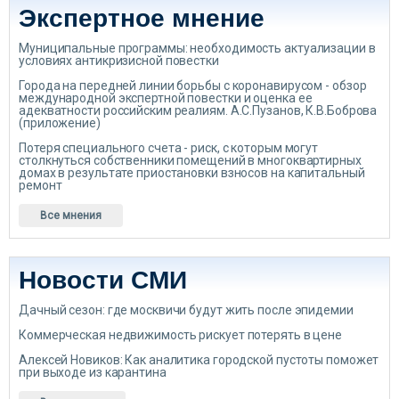
Экспертное мнение
Муниципальные программы: необходимость актуализации в
условиях антикризисной повестки
Города на передней линии борьбы с коронавирусом - обзор
международной экспертной повестки и оценка ее
адекватности российским реалиям. А.С.Пузанов, К.В.Боброва
(приложение)
Потеря специального счета - риск, с которым могут
столкнуться собственники помещений в многоквартирных
домах в результате приостановки взносов на капитальный
ремонт
Все мнения
Новости СМИ
Дачный сезон: где москвичи будут жить после эпидемии
Коммерческая недвижимость рискует потерять в цене
Алексей Новиков: Как аналитика городской пустоты поможет
при выходе из карантина