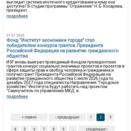
выглядит система ипотечного кредитования и кому она
доступна? В студии программы "Отражение" Н. Б. Косарева,
президент...
подробнее
21.07.2026
Фонд "Институт экономики города" стал
победителем конкурса грантов Президента
Российской Федерации на развитие гражданского
общества
ИЭГ вновь выиграл проводимый Фондом президентских
грантов конкурс социально значимых проектов и проектов в
сфере защиты прав и свобод человека и гражданина и
получил грант Президента Российской Федерации на
развитие гражданского общества С июля 2026 года по
декабрь 2027 года специалисты Направления "Городское
хозяйство" Института будут работать над проектом
"Самоучитель по управлению МКД: в...
подробнее
Страницы
« первая
‹ предыдущая
1
2
3
4
5
6
7
8
9
…
следующая ›