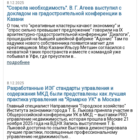
8.12.2025
"Созрела необходимость". В. Г. Агеев выступил с
докладом на градостроительной конференции в
Казани
О том, что "креативные кластеры качают экономику" и
"спрос сильно превышает предложение" говорили на IX
архитектурно-градостроительной конференции "Диалоги",
прошедшей на бывшей швейной фабрике "Адонис" Там по
задумке нового собственника появится магнит для
креативщиков. Мэр Казани Ильсур Метшин согласился с
нехваткой таких пространств и вместе с командой уже
побывал в Уфе, где преуспели в...
подробнее
8.12.2025
Разработанные ИЭГ стандарты управления и
содержания МКД были представлены как лучшая
практика управления на "Ярмарке УК" в Москве
Главный специалист Направления "Городское хозяйство"
Института экономики города Т. Б. Лыкова приняла участие в
Общероссийской конференции УК в МКД – выставки PRO
управление недвижимостью, которая прошла в Москве 21
ноября 2025 года на ВДНХ Запись выступления Т. Б.
Лыковой доступна по ссылке Выставка демонстрировала
лучшие практики, посвященные профессиональному
управлению недвижимостью...