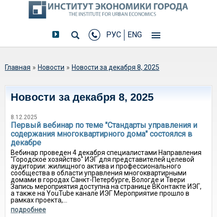
РУС
ENG
Вы здесь
Главная
»
Новости
»
Новости за декабря 8, 2025
Новости за декабря 8, 2025
8.12.2025
Первый вебинар по теме "Стандарты управления и
содержания многоквартирного дома" состоялся в
декабре
Вебинар проведен 4 декабря специалистами Направления
"Городское хозяйство" ИЭГ для представителей целевой
аудитории: жилищного актива и профессионального
сообщества в области управления многоквартирными
домами в городах Санкт-Петербурге, Вологде и Твери
Запись мероприятия доступна на странице ВКонтакте ИЭГ,
а также на YouTube канале ИЭГ Мероприятие прошло в
рамках проекта,...
подробнее