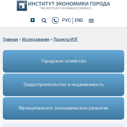
РУС
ENG
Вы здесь
Главная
»
Исследования
»
Проекты ИЭГ
Городское хозяйство
Градостроительство и недвижимость
Муниципальное экономическое развитие