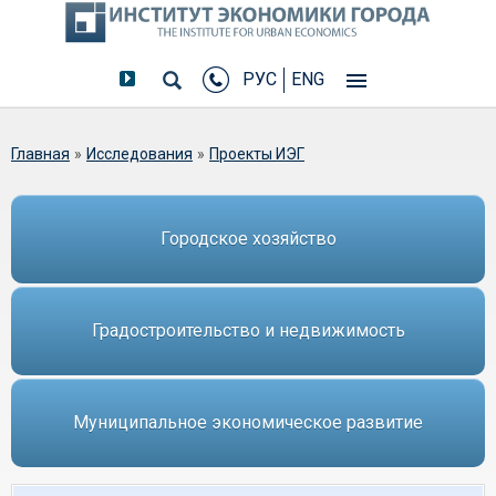
РУС
ENG
Вы здесь
Главная
»
Исследования
»
Проекты ИЭГ
Городское хозяйство
Градостроительство и недвижимость
Муниципальное экономическое развитие