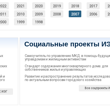
2022
2021
2020
2019
2018
2017
2
2011
2010
2009
2008
2007
2006
2
2000
1999
1998
Социальные проекты И
ых
Самоучитель по управлению МКД: в помощь будущ
управдомам и жилищным активистам
ских
Стандарт содержания многоквартирного дома: для
собственников жилья и управляющих
̆ и
Развитие и распространение результатов исследов
ого
по актуальным вопросам городского хозяйства
Все соцпроекты 
К ИЭГ