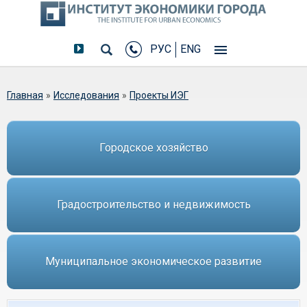
РУС
ENG
Вы здесь
Главная
»
Исследования
»
Проекты ИЭГ
Городское хозяйство
Градостроительство и недвижимость
Муниципальное экономическое развитие