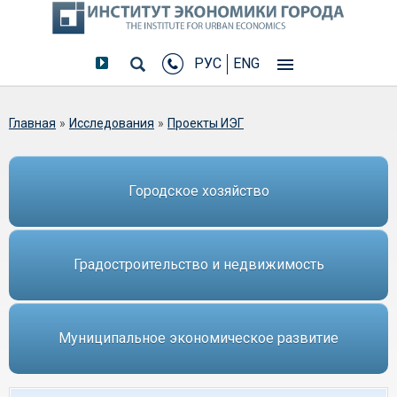
РУС
ENG
Вы здесь
Главная
»
Исследования
»
Проекты ИЭГ
Городское хозяйство
Градостроительство и недвижимость
Муниципальное экономическое развитие