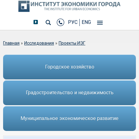
РУС
ENG
Вы здесь
Главная
»
Исследования
»
Проекты ИЭГ
Городское хозяйство
Градостроительство и недвижимость
Муниципальное экономическое развитие