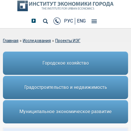
РУС
ENG
Вы здесь
Главная
»
Исследования
»
Проекты ИЭГ
Городское хозяйство
Градостроительство и недвижимость
Муниципальное экономическое развитие