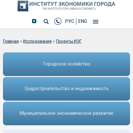
РУС
ENG
Вы здесь
Главная
»
Исследования
»
Проекты ИЭГ
Городское хозяйство
Градостроительство и недвижимость
Муниципальное экономическое развитие