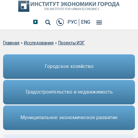
РУС
ENG
Вы здесь
Главная
»
Исследования
»
Проекты ИЭГ
Городское хозяйство
Градостроительство и недвижимость
Муниципальное экономическое развитие