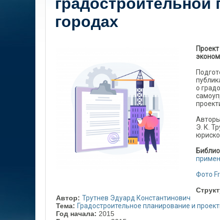
градостроительной 
городах
Проект
эконом
Подгот
публик
о град
самоуп
проект
Авторы
Э. К. Т
юрискон
Библио
приме
Фото Fr
Структ
Автор:
Трутнев Эдуард Константинович
Тема:
Градостроительное планирование и проек
Год начала:
2015