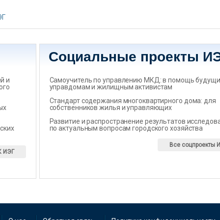
ЭГ
Социальные проекты И
̆ и
Самоучитель по управлению МКД: в помощь будущ
ого
управдомам и жилищным активистам
Стандарт содержания многоквартирного дома: для
ых
собственников жилья и управляющих
Развитие и распространение результатов исследов
ских
по актуальным вопросам городского хозяйства
Все соцпроекты 
К ИЭГ