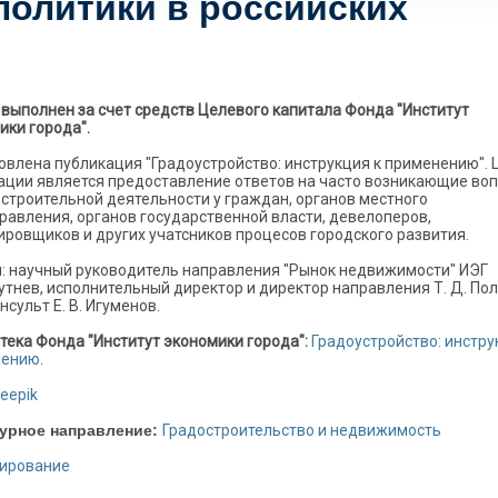
политики в российских
 выполнен за счет средств Целевого капитала Фонда "Институт
ики города".
овлена публикация "Градоустройство: инструкция к применению".
ации является предоставление ответов на часто возникающие во
остроительной деятельности у граждан, органов местного
равления, органов государственной власти, девелоперов,
ировщиков и других учатсников процесов городского развития.
: научный руководитель направления "Рынок недвижимости" ИЭГ
рутнев, исполнительный директор и директор направления Т. Д. Пол
сульт Е. В. Игуменов.
тека Фонда "Институт экономики города":
Градоустройство: инстру
нению
.
eepik
урное направление:
Градостроительство и недвижимость
тирование