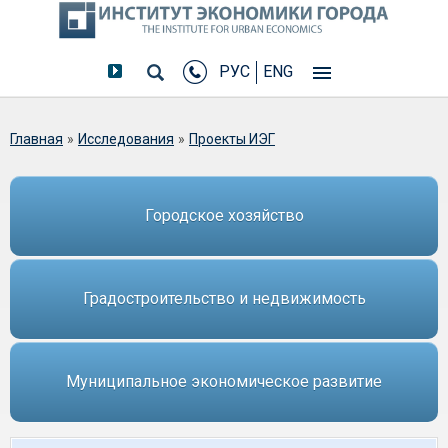
РУС
ENG
Вы здесь
Главная
»
Исследования
»
Проекты ИЭГ
Городское хозяйство
Градостроительство и недвижимость
Муниципальное экономическое развитие