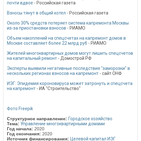
почти вдвое
- Российская газета
Взносы тянут в общий котел
- Российская газета
Около 30% средств потеряет система капремонта Москвы
из‑за приостановки взносов
- РИАМО
Объем накоплений на спецсчетах на капремонт домов в
Москве составляет более 22 млрд руб
- РИАМО
Жителей многоквартирных домов могут лишить спецсчетов
на капитальный ремонт
- Домострой РФ
Эксперты выявили негативные последствия "заморозки" в
нескольких регионах взносов на капремонт
- сайт ОНФ
ИЭГ: Эпидемия короновируса может затронуть и спецсчета
на капремонт
- ИА "Строительство"
Фото Freepik
Структурное направление:
Городское хозяйство
Тема:
Управление многоквартирными домами
Год начала:
2020
Год окончания:
2020
Источник финансирования:
Целевой капитал ИЭГ