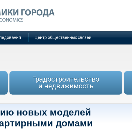
ледования
Центр общественных связей
Градостроительство
и недвижимость
нию новых моделей
вартирными домами