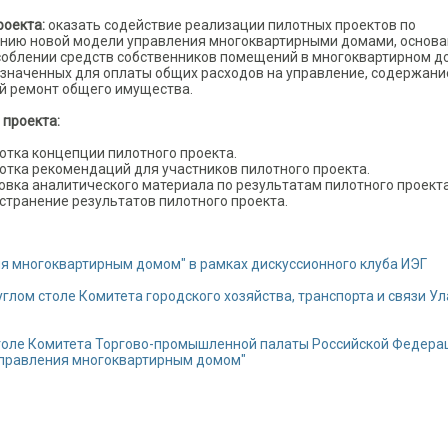
роекта:
оказать содействие реализации пилотных проектов по
нию новой модели управления многоквартирными домами, основ
соблении средств собственников помещений в многоквартирном д
значенных для оплаты общих расходов на управление, содержани
й ремонт общего имущества.
 проекта:
отка концепции пилотного проекта.
отка рекомендаций для участников пилотного проекта.
овка аналитического материала по результатам пилотного проекта
странение результатов пилотного проекта.
я многоквартирным домом" в рамках дискуссионного клуба ИЭГ
глом столе Комитета городского хозяйства, транспорта и связи Ул
толе Комитета Торгово-промышленной палаты Российской Федера
управления многоквартирным домом"