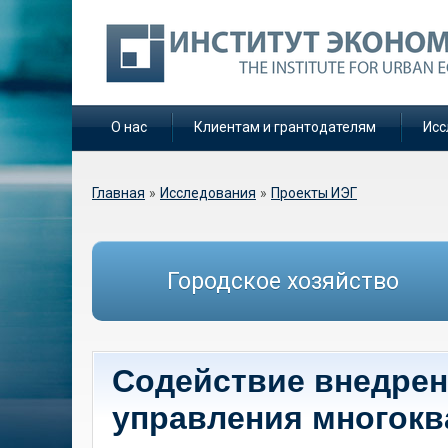
О нас
Клиентам и грантодателям
Исс
Вы здесь
Главная
»
Исследования
»
Проекты ИЭГ
Городское хозяйство
Содействие внедре
управления многок