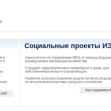
о
ЭГ
Социальные проекты И
̆ и
Самоучитель по управлению МКД: в помощь будущ
ого
управдомам и жилищным активистам
Стандарт содержания многоквартирного дома: для
ых
собственников жилья и управляющих
Развитие и распространение результатов исследов
ских
по актуальным вопросам городского хозяйства
Все соцпроекты 
К ИЭГ