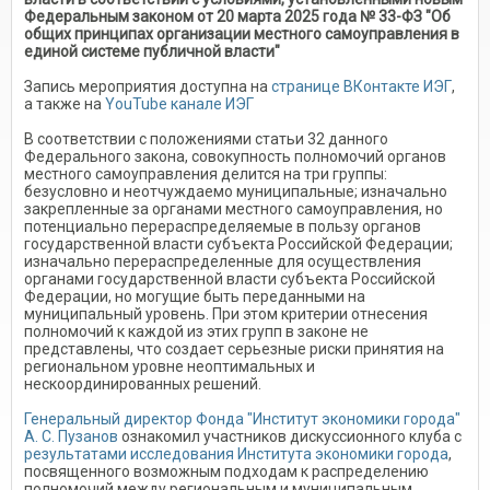
Федеральным законом от 20 марта 2025 года № 33-ФЗ "Об
общих принципах организации местного самоуправления в
единой системе публичной власти"
Запись мероприятия доступна на
странице ВКонтакте ИЭГ
,
а также на
YouTube канале ИЭГ
В соответствии с положениями статьи 32 данного
Федерального закона, совокупность полномочий органов
местного самоуправления делится на три группы:
безусловно и неотчуждаемо муниципальные; изначально
закрепленные за органами местного самоуправления, но
потенциально перераспределяемые в пользу органов
государственной власти субъекта Российской Федерации;
изначально перераспределенные для осуществления
органами государственной власти субъекта Российской
Федерации, но могущие быть переданными на
муниципальный уровень. При этом критерии отнесения
полномочий к каждой из этих групп в законе не
представлены, что создает серьезные риски принятия на
региональном уровне неоптимальных и
нескоординированных решений.
Генеральный директор Фонда "Институт экономики города"
А. С. Пузанов
ознакомил участников дискуссионного клуба с
результатами исследования Института экономики города
,
посвященного возможным подходам к распределению
полномочий между региональным и муниципальным