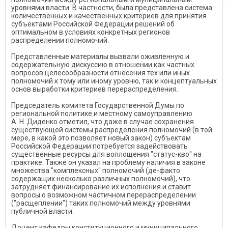
уровнями власти. В частности, была представлена система
количественных и качественных критериев для принятия
субъектами Российской Федерации решений об
оптимальном в условиях конкретных регионов
распределении полномочий.
Представленные материалы вызвали оживленную и
содержательную дискуссию в отношении как частных
вопросов целесообразности отнесения тех или иных
полномочий к тому или иному уровню, так и концептуальных
основ выработки критериев перераспределения.
Председатель комитета Государственной Думы по
региональной политике и местному самоуправлению
А. Н. Диденко отметил, что даже в случае сохранения
существующей системы распределения полномочий (в той
мере, в какой это позволяет новый закон) субъектам
Российской Федерации потребуется задействовать
существенные ресурсы для воплощения "статус-кво" на
практике. Также он указал на проблему наличия в законе
множества "комплексных" полномочий (де-факто
содержащих несколько различных полномочий), что
затрудняет финансирование их исполнения и ставит
вопросы о возможном частичном перераспределении
("расщеплении") таких полномочий между уровнями
публичной власти.
Доцент кафедры конституционного и муниципального