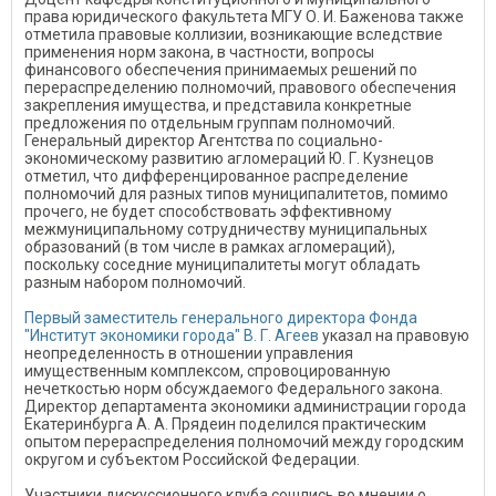
права юридического факультета МГУ О. И. Баженова также
отметила правовые коллизии, возникающие вследствие
применения норм закона, в частности, вопросы
финансового обеспечения принимаемых решений по
перераспределению полномочий, правового обеспечения
закрепления имущества, и представила конкретные
предложения по отдельным группам полномочий.
Генеральный директор Агентства по социально-
экономическому развитию агломераций Ю. Г. Кузнецов
отметил, что дифференцированное распределение
полномочий для разных типов муниципалитетов, помимо
прочего, не будет способствовать эффективному
межмуниципальному сотрудничеству муниципальных
образований (в том числе в рамках агломераций),
поскольку соседние муниципалитеты могут обладать
разным набором полномочий.
Первый заместитель генерального директора Фонда
"Институт экономики города" В. Г. Агеев
указал на правовую
неопределенность в отношении управления
имущественным комплексом, спровоцированную
нечеткостью норм обсуждаемого Федерального закона.
Директор департамента экономики администрации города
Екатеринбурга А. А. Прядеин поделился практическим
опытом перераспределения полномочий между городским
округом и субъектом Российской Федерации.
Участники дискуссионного клуба сошлись во мнении о