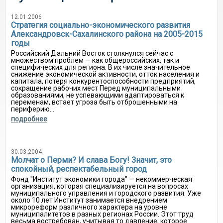
12.01.2006
Стратегия социально-экономического развития
Александровск-Сахалинского района на 2005-2015
годы
Российский Дальний Восток столкнулся сейчас с
множеством проблем — как общероссийских, так и
специфических для региона. В их числе значительное
снижение экономической активности, отток населения и
капитала, потеря конкурентоспособности предприятий,
сокращение рабочих мест Перед муниципальными
образованиями, не успевающими адаптироваться к
переменам, встает угроза быть отброшенными на
периферию...
подробнее
30.03.2004
Молчат о Перми? И слава Богу! Значит, это
спокойный, респектабельный город
Фонд "Институт экономики города" — некоммерческая
организация, которая специализируется на вопросах
муниципального управления и городского развития. Уже
около 10 лет Институт занимается внедрением
микрореформ различного характера на уровне
муниципалитетов в разных регионах России. Этот труд
весьма востребован, учитывая то давление, которое