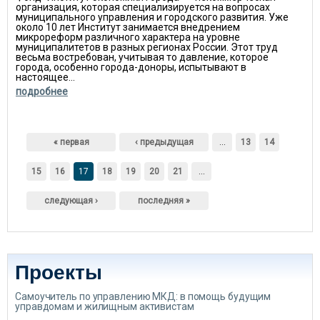
организация, которая специализируется на вопросах
муниципального управления и городского развития. Уже
около 10 лет Институт занимается внедрением
микрореформ различного характера на уровне
муниципалитетов в разных регионах России. Этот труд
весьма востребован, учитывая то давление, которое
города, особенно города-доноры, испытывают в
настоящее...
подробнее
Страницы
« первая
‹ предыдущая
…
13
14
15
16
17
18
19
20
21
…
следующая ›
последняя »
Проекты
Самоучитель по управлению МКД: в помощь будущим
управдомам и жилищным активистам