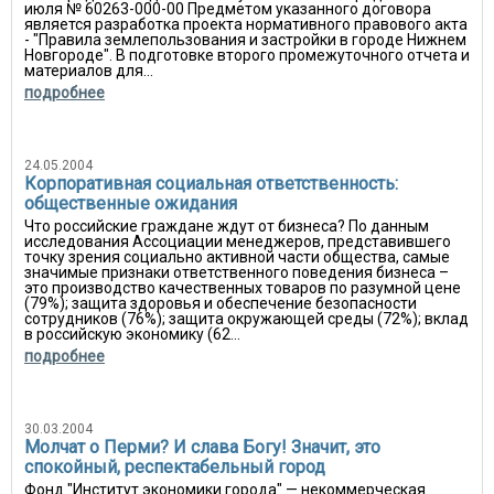
июля № 60263-000-00 Предметом указанного договора
является разработка проекта нормативного правового акта
- "Правила землепользования и застройки в городе Нижнем
Новгороде". В подготовке второго промежуточного отчета и
материалов для...
подробнее
24.05.2004
Корпоративная социальная ответственность:
общественные ожидания
Что российские граждане ждут от бизнеса? По данным
исследования Ассоциации менеджеров, представившего
точку зрения социально активной части общества, самые
значимые признаки ответственного поведения бизнеса –
это производство качественных товаров по разумной цене
(79%); защита здоровья и обеспечение безопасности
сотрудников (76%); защита окружающей среды (72%); вклад
в российскую экономику (62...
подробнее
30.03.2004
Молчат о Перми? И слава Богу! Значит, это
спокойный, респектабельный город
Фонд "Институт экономики города" — некоммерческая