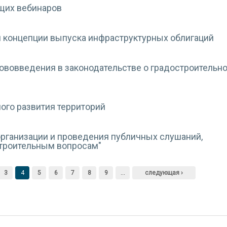
щих вебинаров
й концепции выпуска инфраструктурных облигаций
нововведения в законодательстве о градостроительн
ого развития территорий
организации и проведения публичных слушаний,
троительным вопросам"
3
4
5
6
7
8
9
…
следующая ›