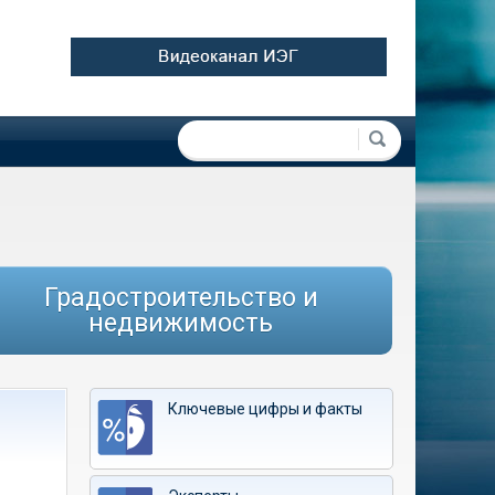
Форма поиска
Поиск
Градостроительство и
недвижимость
Ключевые цифры и факты