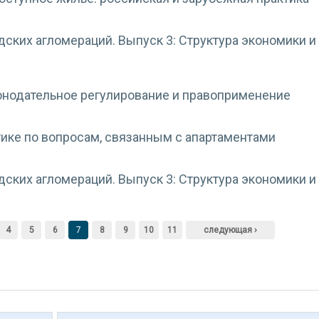
дских агломераций. Выпуск 3: Cтруктура экономики и
онодательное регулирование и правоприменение
ике по вопросам, связанным с апартаментами
дских агломераций. Выпуск 3: Структура экономики и
4
5
6
7
8
9
10
11
следующая ›