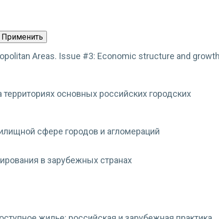
opolitan Areas. Issue #3: Economic structure and growt
 территориях основных российских городских
жилищной сфере городов и агломераций
нирования в зарубежных странах
оступное жилье: российская и зарубежная практика