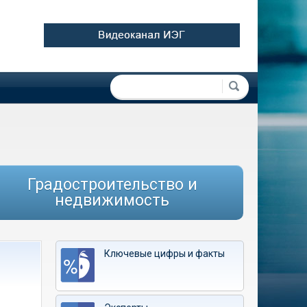
Форма поиска
Поиск
Градостроительство и
недвижимость
Ключевые цифры и факты