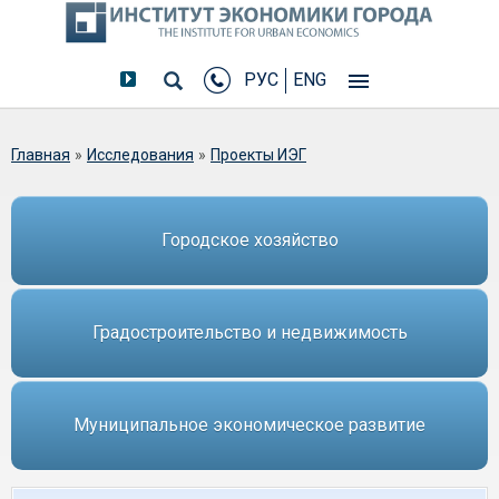
РУС
ENG
Вы здесь
Главная
»
Исследования
»
Проекты ИЭГ
Городское хозяйство
Градостроительство и недвижимость
Муниципальное экономическое развитие