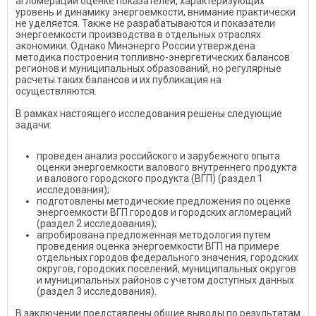
агломераций оценке показателей, характеризующих
уровень и динамику энергоемкости, внимание практически
не уделяется. Также не разрабатываются и показатели
энергоемкости производства в отдельных отраслях
экономики. Однако Минэнерго России утверждена
методика построения топливно-энергетических балансов
регионов и муниципальных образований, но регулярные
расчеты таких балансов и их публикация на
осуществляются.
В рамках настоящего исследования решены следующие
задачи:
проведен анализ российского и зарубежного опыта
оценки энергоемкости валового внутреннего продукта
и валового городского продукта (ВГП) (раздел 1
исследования);
подготовлены методические предложения по оценке
энергоемкости ВГП городов и городских агломераций
(раздел 2 исследования);
апробирована предложенная методология путем
проведения оценка энергоемкости ВГП на примере
отдельных городов федерального значения, городских
округов, городских поселений, муниципальных округов
и муниципальных районов с учетом доступных данных
(раздел 3 исследования).
В заключении представлены общие выводы по результатам