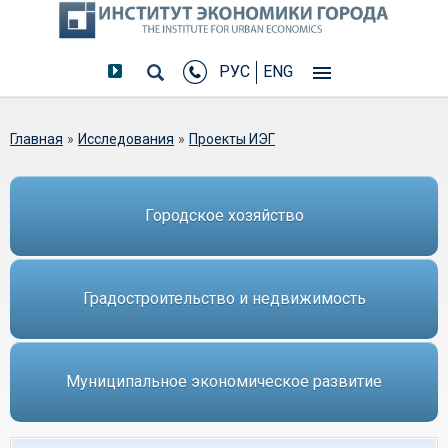
РУС
ENG
Вы здесь
Главная
»
Исследования
»
Проекты ИЭГ
Городское хозяйство
Градостроительство и недвижимость
Муниципальное экономическое развитие