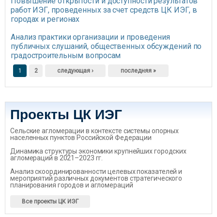
Повышение открытости и доступности результатов
работ ИЭГ, проведенных за счет средств ЦК ИЭГ, в
городах и регионах
Анализ практики организации и проведения
публичных слушаний, общественных обсуждений по
градостроительным вопросам
Страницы
1
2
следующая ›
последняя »
Проекты ЦК ИЭГ
Сельские агломерации в контексте системы опорных
населенных пунктов Российской Федерации
Динамика структуры экономики крупнейших городских
агломераций в 2021–2023 гг.
Анализ скоординированности целевых показателей и
мероприятий различных документов стратегического
планирования городов и агломераций
Все проекты ЦК ИЭГ