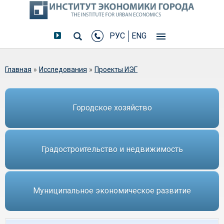
РУС
ENG
Вы здесь
Главная
»
Исследования
»
Проекты ИЭГ
Городское хозяйство
Градостроительство и недвижимость
Муниципальное экономическое развитие