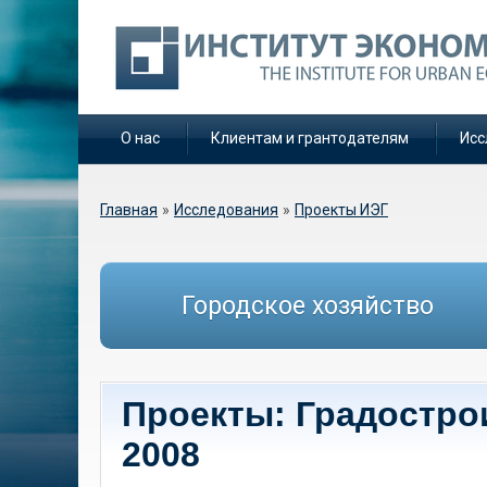
О нас
Клиентам и грантодателям
Исс
Вы здесь
Главная
»
Исследования
»
Проекты ИЭГ
Городское хозяйство
Проекты: Градостро
2008