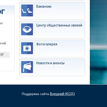
Вакансии
ЭГ
им
Центр общественных связей
аний
Фотогалерея
ИЭГ
Новости и анонсы
Поддержка сайта
Внешний {КОД}