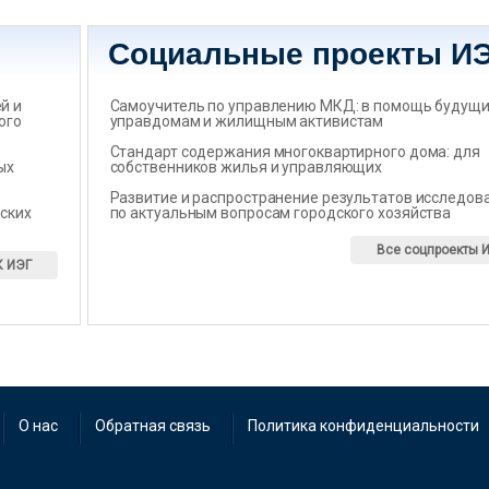
Социальные проекты И
̆ и
Самоучитель по управлению МКД: в помощь будущ
ого
управдомам и жилищным активистам
Стандарт содержания многоквартирного дома: для
ых
собственников жилья и управляющих
Развитие и распространение результатов исследов
ских
по актуальным вопросам городского хозяйства
Все соцпроекты 
К ИЭГ
О нас
Обратная связь
Политика конфиденциальности