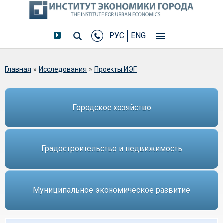
РУС
ENG
Вы здесь
Главная
»
Исследования
»
Проекты ИЭГ
Городское хозяйство
Градостроительство и недвижимость
Муниципальное экономическое развитие