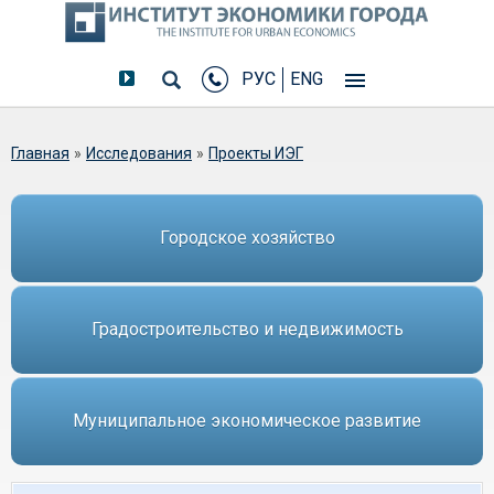
РУС
ENG
Вы здесь
Главная
»
Исследования
»
Проекты ИЭГ
Городское хозяйство
Градостроительство и недвижимость
Муниципальное экономическое развитие