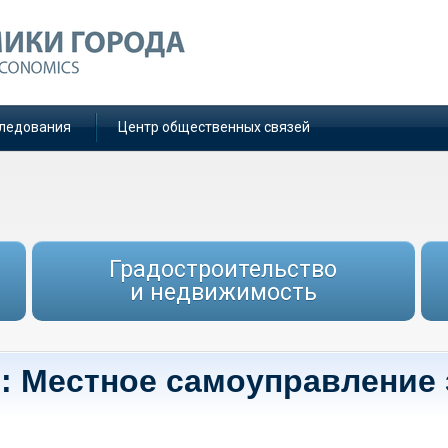
ледования
Центр общественных связей
Градостроительство
и недвижимость
е: Местное самоуправление 