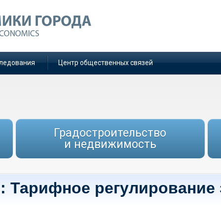
ледования
Центр общественных связей
Градостроительство
и недвижимость
е: Тарифное регулирование 