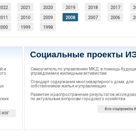
2022
2021
2020
2019
2018
2017
2
2011
2010
2009
2008
2007
2006
2
2000
1999
1998
Социальные проекты И
̆ и
Самоучитель по управлению МКД: в помощь будущ
ого
управдомам и жилищным активистам
Стандарт содержания многоквартирного дома: для
ых
собственников жилья и управляющих
Развитие и распространение результатов исследов
ских
по актуальным вопросам городского хозяйства
Все соцпроекты 
К ИЭГ