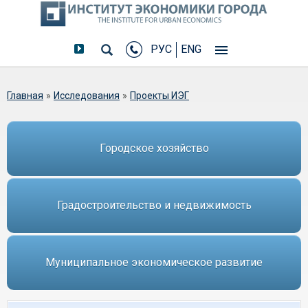
РУС
ENG
Вы здесь
Главная
»
Исследования
»
Проекты ИЭГ
Городское хозяйство
Градостроительство и недвижимость
Муниципальное экономическое развитие