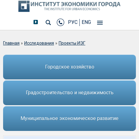
РУС
ENG
Вы здесь
Главная
»
Исследования
»
Проекты ИЭГ
Городское хозяйство
Градостроительство и недвижимость
Муниципальное экономическое развитие