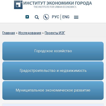
РУС
ENG
Вы здесь
Главная
»
Исследования
»
Проекты ИЭГ
Городское хозяйство
Градостроительство и недвижимость
Муниципальное экономическое развитие