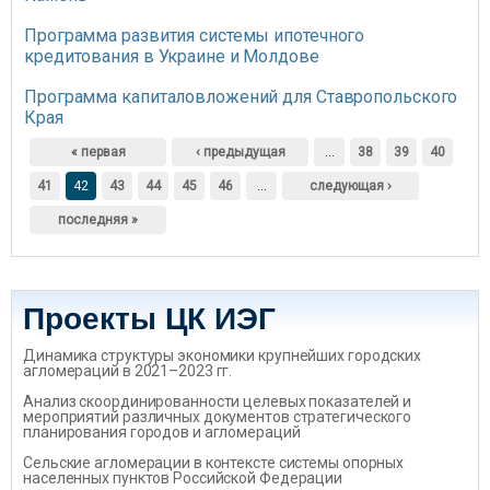
Программа развития системы ипотечного
кредитования в Украине и Молдове
Программа капиталовложений для Ставропольского
Края
Страницы
« первая
‹ предыдущая
…
38
39
40
41
42
43
44
45
46
…
следующая ›
последняя »
Проекты ЦК ИЭГ
Динамика структуры экономики крупнейших городских
агломераций в 2021–2023 гг.
Анализ скоординированности целевых показателей и
мероприятий различных документов стратегического
планирования городов и агломераций
Сельские агломерации в контексте системы опорных
населенных пунктов Российской Федерации