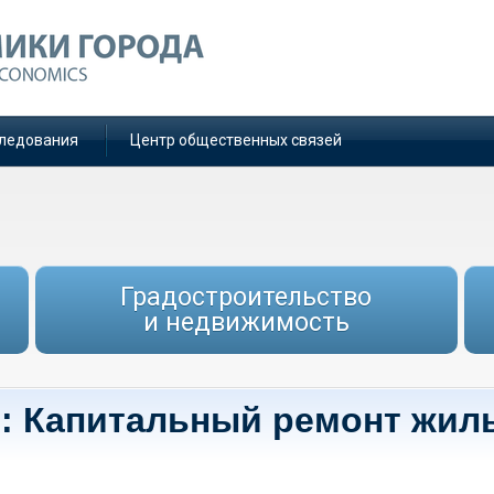
ледования
Центр общественных связей
Градостроительство
и недвижимость
е: Капитальный ремонт жил