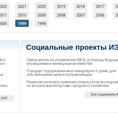
2022
2021
2020
2019
2018
2017
2
2011
2010
2009
2008
2007
2006
2
2000
1999
1998
Социальные проекты И
̆ и
Самоучитель по управлению МКД: в помощь будущ
ого
управдомам и жилищным активистам
Стандарт содержания многоквартирного дома: для
ых
собственников жилья и управляющих
Развитие и распространение результатов исследов
ских
по актуальным вопросам городского хозяйства
Все соцпроекты 
К ИЭГ