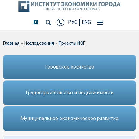
РУС
ENG
Вы здесь
Главная
»
Исследования
»
Проекты ИЭГ
Городское хозяйство
Градостроительство и недвижимость
Муниципальное экономическое развитие