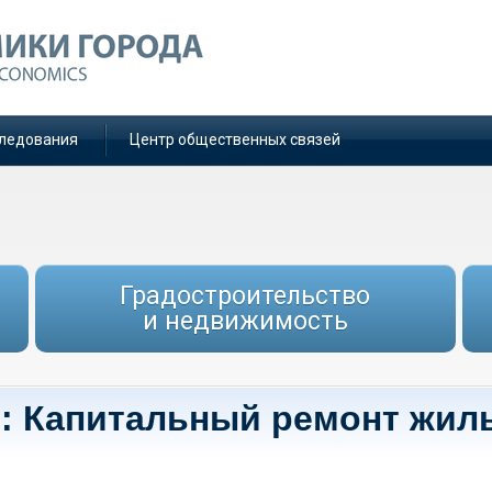
ледования
Центр общественных связей
Градостроительство
и недвижимость
е: Капитальный ремонт жил