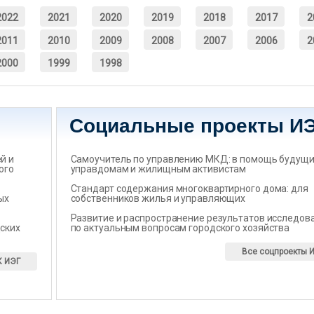
2022
2021
2020
2019
2018
2017
2
2011
2010
2009
2008
2007
2006
2
2000
1999
1998
Социальные проекты И
̆ и
Самоучитель по управлению МКД: в помощь будущ
ого
управдомам и жилищным активистам
Стандарт содержания многоквартирного дома: для
ых
собственников жилья и управляющих
Развитие и распространение результатов исследов
ских
по актуальным вопросам городского хозяйства
Все соцпроекты 
К ИЭГ