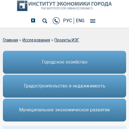
РУС
ENG
Вы здесь
Главная
»
Исследования
»
Проекты ИЭГ
Городское хозяйство
Градостроительство и недвижимость
Муниципальное экономическое развитие