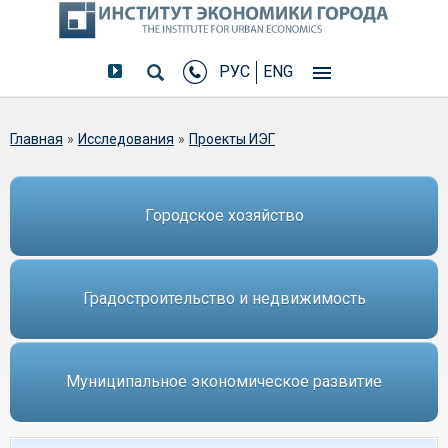
РУС
ENG
Вы здесь
Главная
»
Исследования
»
Проекты ИЭГ
Городское хозяйство
Градостроительство и недвижимость
Муниципальное экономическое развитие