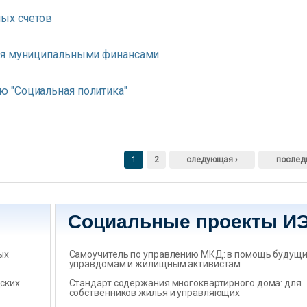
ых счетов
ния муниципальными финансами
 "Социальная политика"
1
2
следующая ›
послед
Социальные проекты И
ых
Самоучитель по управлению МКД: в помощь будущ
управдомам и жилищным активистам
ских
Стандарт содержания многоквартирного дома: для
собственников жилья и управляющих