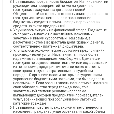
Повышалась прозрачность бюджетов. Ни чиновники, ни
руководители предприятий не могли достичь с
гражданами закулисных договоренностей.
Общественный контроль со стороны заинтересованных
граждан исключал нецелевое использование
бюджетных средств, возможное при перечислении
средств на счета предприятий.
Улучшалась ситуация в финансовой сфере. Бюджет не
смог рассчитываться с населением векселями,
зачетами и иными суррогатами. Тем самым, в
расчетной системе возрастала доля "живых" денег и,
соответственно - платежная дисциплина.
Улучшалось экономическое состояние предприятий-
производителей услуг. Население являлось более
надежным плательщиком, чем бюджет. Даже если
граждане не осуществляли платежи или осуществляли
их не вовремя, предприятия смогли легко отстоять
свои права в административном или судебном
порядке. С органами власти, которые осуществляли
управление бюджетными потоками, это было сделать
невозможно. Если органы власти полностью выполняли
свои обязательства перед гражданами, то в
значительной степени решалась проблема
выпадающих доходов предприятий-производителей
услуг, возникающих при обслуживании льготных
категорий граждан.
Повышалось чувство гражданской ответственности
населения. Граждане лучше осознавали, какой объем