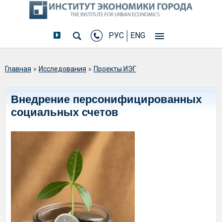
РУС
ENG
Вы здесь
Главная
»
Исследования
»
Проекты ИЭГ
Внедрение персонифицированных
социальных счетов