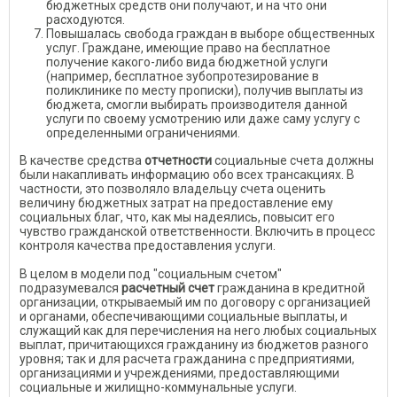
бюджетных средств они получают, и на что они
расходуются.
Повышалась свобода граждан в выборе общественных
услуг. Граждане, имеющие право на бесплатное
получение какого-либо вида бюджетной услуги
(например, бесплатное зубопротезирование в
поликлинике по месту прописки), получив выплаты из
бюджета, смогли выбирать производителя данной
услуги по своему усмотрению или даже саму услугу с
определенными ограничениями.
В качестве средства
отчетности
социальные счета должны
были накапливать информацию обо всех трансакциях. В
частности, это позволяло владельцу счета оценить
величину бюджетных затрат на предоставление ему
социальных благ, что, как мы надеялись, повысит его
чувство гражданской ответственности. Включить в процесс
контроля качества предоставления услуги.
В целом в модели под "социальным счетом"
подразумевался
расчетный счет
гражданина в кредитной
организации, открываемый им по договору с организацией
и органами, обеспечивающими социальные выплаты, и
служащий как для перечисления на него любых социальных
выплат, причитающихся гражданину из бюджетов разного
уровня; так и для расчета гражданина с предприятиями,
организациями и учреждениями, предоставляющими
социальные и жилищно-коммунальные услуги.