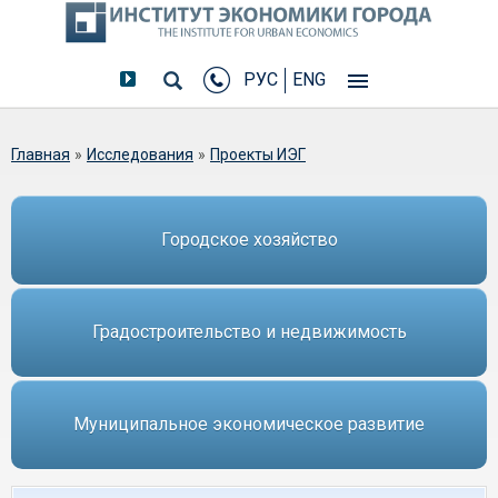
РУС
ENG
Вы здесь
Главная
»
Исследования
»
Проекты ИЭГ
Городское хозяйство
Градостроительство и недвижимость
Муниципальное экономическое развитие