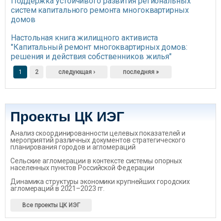
Поддержка устойчивого развития региональных
систем капитального ремонта многоквартирных
домов
Настольная книга жилищного активиста
"Капитальный ремонт многоквартирных домов:
решения и действия собственников жилья"
Страницы
1
2
следующая ›
последняя »
Проекты ЦК ИЭГ
Анализ скоординированности целевых показателей и
мероприятий различных документов стратегического
планирования городов и агломераций
Сельские агломерации в контексте системы опорных
населенных пунктов Российской Федерации
Динамика структуры экономики крупнейших городских
агломераций в 2021–2023 гг.
Все проекты ЦК ИЭГ